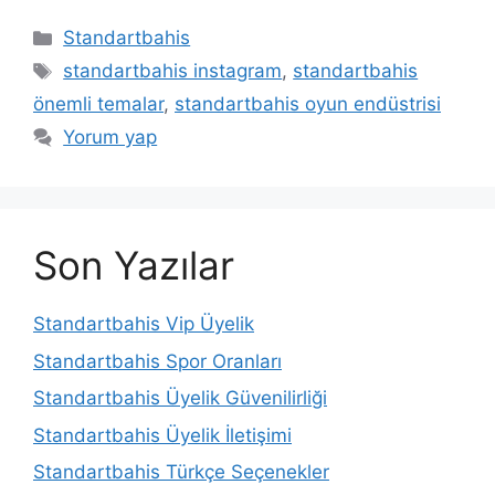
Kategoriler
Standartbahis
Etiketler
standartbahis instagram
,
standartbahis
önemli temalar
,
standartbahis oyun endüstrisi
Yorum yap
Son Yazılar
Standartbahis Vip Üyelik
Standartbahis Spor Oranları
Standartbahis Üyelik Güvenilirliği
Standartbahis Üyelik İletişimi
Standartbahis Türkçe Seçenekler