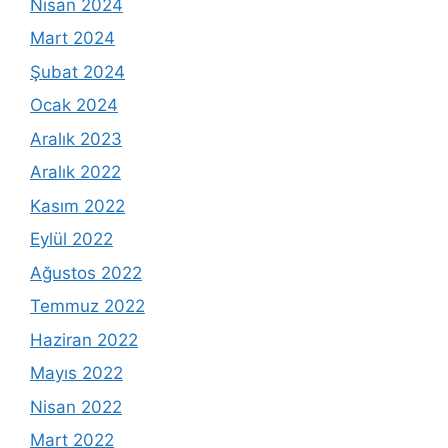
Nisan 2024
Mart 2024
Şubat 2024
Ocak 2024
Aralık 2023
Aralık 2022
Kasım 2022
Eylül 2022
Ağustos 2022
Temmuz 2022
Haziran 2022
Mayıs 2022
Nisan 2022
Mart 2022