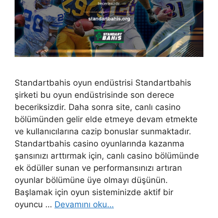
Standartbahis oyun endüstrisi Standartbahis
şirketi bu oyun endüstrisinde son derece
beceriksizdir. Daha sonra site, canlı casino
bölümünden gelir elde etmeye devam etmekte
ve kullanıcılarına cazip bonuslar sunmaktadır.
Standartbahis casino oyunlarında kazanma
şansınızı arttırmak için, canlı casino bölümünde
ek ödüller sunan ve performansınızı artıran
oyunlar bölümüne üye olmayı düşünün.
Başlamak için oyun sisteminizde aktif bir
oyuncu …
Devamını oku…