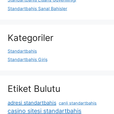
Standartbahis Lisans Güvenilirliği
Standartbahis Sanal Bahisler
Kategoriler
Standartbahis
Standartbahis Giriş
Etiket Bulutu
adresi standartbahis
canli standartbahis
casino sitesi standartbahis