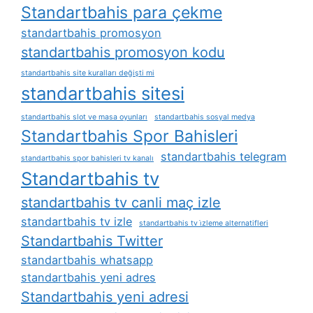
Standartbahis para çekme
standartbahis promosyon
standartbahis promosyon kodu
standartbahis site kuralları değişti mi
standartbahis sitesi
standartbahis slot ve masa oyunları
standartbahis sosyal medya
Standartbahis Spor Bahisleri
standartbahis telegram
standartbahis spor bahisleri tv kanalı
Standartbahis tv
standartbahis tv canli maç izle
standartbahis tv izle
standartbahis tv i̇zleme alternatifleri
Standartbahis Twitter
standartbahis whatsapp
standartbahis yeni adres
Standartbahis yeni adresi